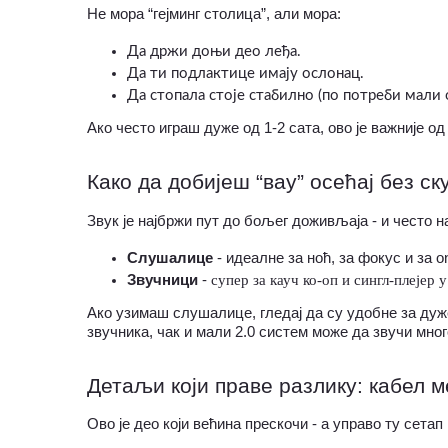
Не мора “гејминг столица”, али мора:
Да држи доњи део леђа.
Да ти подлактице имају ослонац.
Да стопала стоје стабилно (по потреби мали о
Ако често играш дуже од 1-2 сата, ово је важније од
Како да добијеш “вау” осећај без с
Звук је најбржи пут до бољег доживљаја - и често на
Слушалице
 - идеалне за ноћ, за фокус и за o
Звучници
 - 
супер за кауч ко-оп и сингл-плејер 
Ако узимаш слушалице, гледај да су удобне за дуже
звучника, чак и мали 2.0 систем може да звучи мног
Детаљи који праве разлику: кабел 
Ово је део који већина прескочи - а управо ту сета