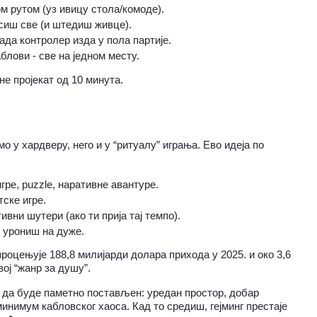
ом рутом (уз ивицу стола/комоде).
асиш све (и штедиш живце).
када контролер изда у пола партије.
аблови - све на једном месту.
не пројекат од 10 минута.
о у хардверу, него и у “ритуалу” играња. Ево идеја по 
игре, puzzle, наративне авантуре.
тске игре.
тивни шутери (ако ти прија тај темпо).
е урониш на дуже.
роцењује 188,8 милијарди долара прихода у 2025. и око 3,6 
вој “жанр за душу”.
а да буде паметно постављен: уредан простор, добар 
инимум кабловског хаоса. Кад то средиш, гејминг престаје 