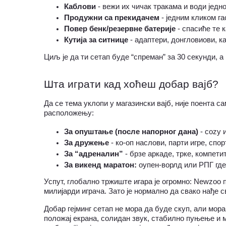
Каблови
 - вежи их чичак тракама и води једн
Продужни са прекидачем
 - једним кликом г
Повер бенк/резервне батерије
 - спасиће те 
Кутија за ситнице
 - адаптери, донгловиови, к
Циљ је да ти сетап буде “спреман” за 30 секунди, а 
Шта играти кад хоћеш добар вајб?
Да се тема уклопи у магазински вајб, није поента сам
расположењу:
За опуштање (после напорног дана)
 - cozy 
За дружење
 - ко-оп наслови, парти игре, спор
За “адреналин”
 - брзе аркаде, трке, компети
За викенд маратон:
 оупен-ворлд или РПГ гд
Успут, глобално тржиште игара је огромно: Newzoo п
милијарди играча. Зато је нормално да свако нађе с
Добар гејминг сетап не мора да буде скуп, али мор
положај екрана, солидан звук, стабилно пуњење и м