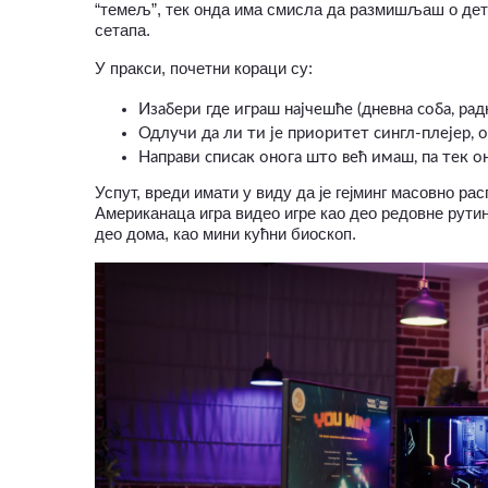
“темељ”, тек онда има смисла да размишљаш о де
сетапа.
У пракси, почетни кораци су:
Изабери где играш најчешће (дневна соба, радн
Одлучи да ли ти је приоритет сингл-плејер, 
Направи списак онога што већ имаш, па тек о
Успут, вреди имати у виду да је гејминг масовно р
Американаца игра видео игре као део редовне рутине
део дома, као мини кућни биоскоп.