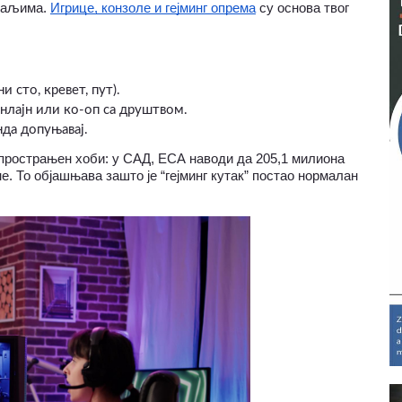
таљима. 
Игрице, конзоле и гејминг опрема
 су основа твог 
и сто, кревет, пут).
онлајн или ко-оп са друштвом.
нда допуњавај.
аспрострањен хоби: у САД, ЕСА наводи да 205,1 милиона 
. То објашњава зашто је “гејминг кутак” постао нормалан 