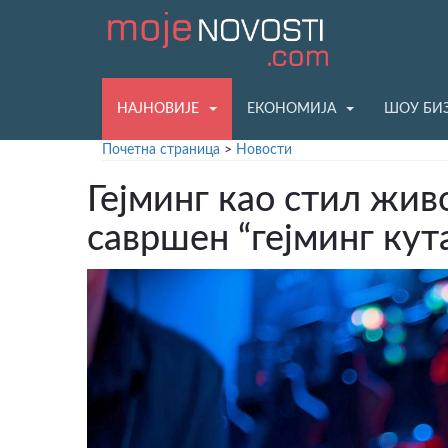
НАЈНОВИЈЕ
ЕКОНОМИЈА
ШОУ БИ
Почетна страница
>
Новости
Гејминг као стил жив
савршен “гејминг кут