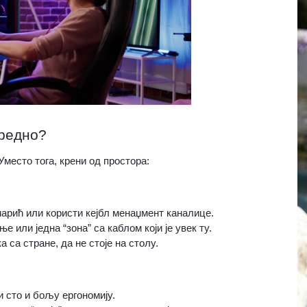
уредно?
Уместо тога, крени од простора:
рмарић или користи кејбл менаџмент каналице.
е или једна “зона” са каблом који је увек ту.
а са стране, да не стоје на столу.
и сто и бољу ергономију.