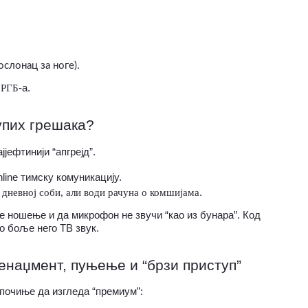
слонац за ноге).
 
РГБ
-а.
купих грешака?
јјефтинији “апгрејд”.
nline тимску комуникацију.
у дневној соби, али води рачуна о комшијама
.
 ношење и да микрофон не звучи “као из бунара”. Код 
о боље него ТВ звук.
менаџмент, пуњење и “брзи приступ”
п почиње да изгледа “премиум”: