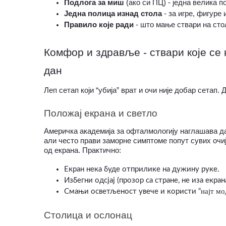
Подлога за миш
 (ако си ПЦ) - једна велика п
Једна полица изнад стола 
- за игре, фигуре
Правило које ради
 - што мање ствари на сто
Комфор и здравље - ствари које се н
дан
Леп сетап који “убија” врат и очи није добар сетап. 
Положај екрана и светло
Америчка академија за офталмологију наглашава да
али често прави заморне симптоме попут сувих очиј
од екрана. Практично:
Екран нека буде отприлике на дужину руке.
Избегни одсјај (прозор са стране, не иза екрана
најт мо
Смањи осветљеност увече и користи “
Столица и ослонац