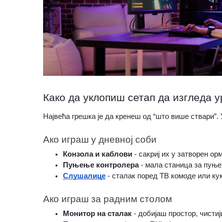
Како да уклопиш сетап да изгледа 
Највећа грешка је да кренеш од “што више ствари”. 
Ако играш у дневној соби
Конзола и каблови
 - сакриј их у затворен о
Пуњење контролера
 - мала станица за пуњењ
Слушалице
 - сталак поред ТВ комоде или кук
Ако играш за радним столом
Монитор на сталак 
- добијаш простор, чистиј