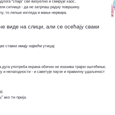
одлога “спаја” све визуелно и смирује хаос.
 или ситнице - да не затрпаш радну површину.
лу, то лепше изгледа и мање нервира.
е виде на слици, али се осећају сваки 
Две ставке имају највећи утицај:
 дуга употреба екрана обично не изазива трајно оштећење, 
у и нелагодности - и саветује паузе и правилну удаљеност 
).
д
” ако ти прија.