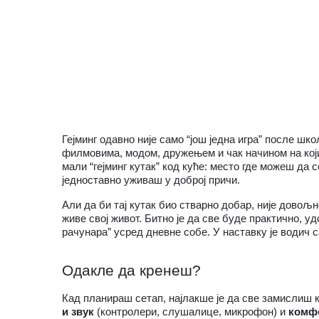
ВИДЕО
Гејминг одавно није само “још једна игра” после шко
филмовима, модом, дружењем и чак начином на који
мали “гејминг кутак” код куће: место где можеш да 
једноставно уживаш у доброј причи.
Али да би тај кутак био стварно добар, није довољ
живе свој живот. Битно је да све буде практично, уд
рачунара” усред дневне собе. У наставку је водич 
Одакле да кренеш?
Кад планираш сетап, најлакше је да све замислиш ка
и звук
 (контролери, слушалице, микрофон) и 
комф