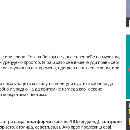
ВИДЕО
ле или посла. То је хоби који се данас преплиће са музиком, 
 уређујемо простор. И баш зато све више људи прави свој 
се искључиш на сат времена, одиграш нешто са екипом, или 
но само убацити конзолу на полицу и пустити каблове да 
обно и уредно - а да притом не изгледа као “сервис 
са конкретним саветима.
о три слоја: 
платформа
 (конзола/ПЦ/хендхелд), 
контроле 
ор
 (сто, столица, осветљење). Ако прво посложиш овај 