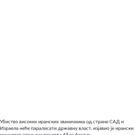
Убиство високих иранских званичника од стране САД и
Израела неће паралисати државну власт, изјавио је ирански
министар спољних послова Абас Арагчи.