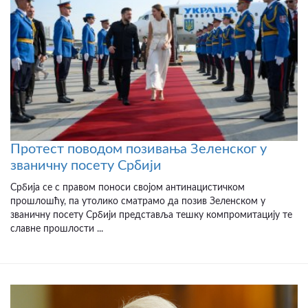
Протест поводом позивања Зеленског у
званичну посету Србији
Србија се с правом поноси својом антинацистичком
прошлошћу, па утолико сматрамо да позив Зеленском у
званичну посету Србији представља тешку компромитацију те
славне прошлости ...