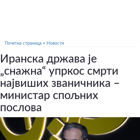
Почетна страница
>
Новости
Иранска држава је
„снажна“ упркос смрти
највиших званичника –
министар спољних
послова