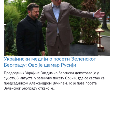
Украјински медији о посети Зеленског
Београду: Ово је шамар Русији
Председник Украјине Владимир Зеленски допутовао је у
суботу, 8. августа, у званичну посету Србији, где се састао са
председником Александром Вучићем. То је прва посета
Зеленског Београду откако је...