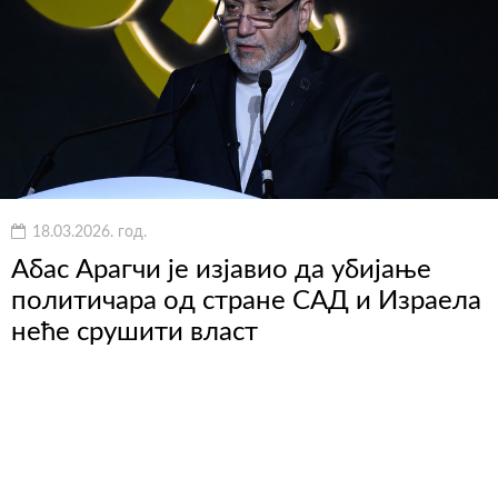
18.03.2026. год.
Абас Арагчи је изјавио да убијање
политичара од стране САД и Израела
неће срушити власт