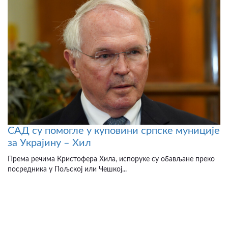
САД су помогле у куповини српске муниције
за Украјину – Хил
Према речима Кристофера Хила, испоруке су обављане преко
посредника у Пољској или Чешкој...