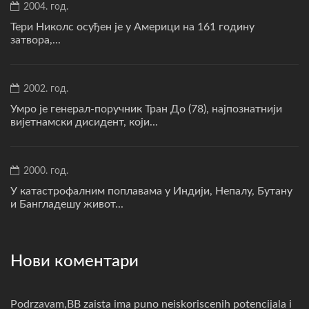
2004. год.
Тери Николс осуђен је у Америци на 161 годину
затвора,...
2002. год.
Умро је генерал-поручник Тран До (78), најпознатнији
вијетнамски дисидент, који...
2000. год.
У катастрофалним поплавама у Индији, Непалу, Бутану
и Бангладешу живот...
Нови коментари
Podrzavam,BB zaista ima puno neiskoriscenih potencijala i