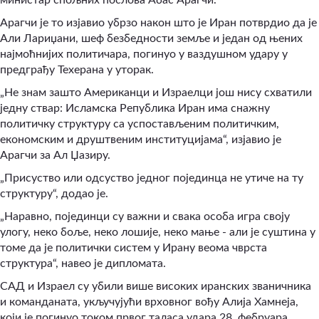
Арагчи је то изјавио убрзо након што је Иран потврдио да је
Али Лариџани, шеф безбедности земље и један од њених
најмоћнијих политичара, погинуо у ваздушном удару у
предграђу Техерана у уторак.
„Не знам зашто Американци и Израелци још нису схватили
једну ствар: Исламска Република Иран има снажну
политичку структуру са успостављеним политичким,
економским и друштвеним институцијама“, изјавио је
Арагчи за Ал Џазиру.
„Присуство или одсуство једног појединца не утиче на ту
структуру“, додао је.
„Наравно, појединци су важни и свака особа игра своју
улогу, неко боље, неко лошије, неко мање - али је суштина у
томе да је политички систем у Ирану веома чврста
структура“, навео је дипломата.
САД и Израел су убили више високих иранских званичника
и команданата, укључујући врховног вођу Алија Хамнеја,
који је погинуо током првог таласа удара 28. фебруара.