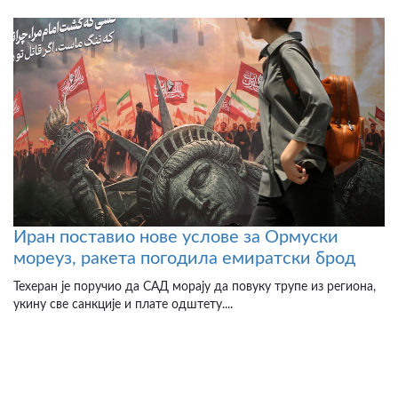
Иран поставио нове услове за Ормуски
мореуз, ракета погодила емиратски брод
Техеран је поручио да САД морају да повуку трупе из региона,
укину све санкције и плате одштету....