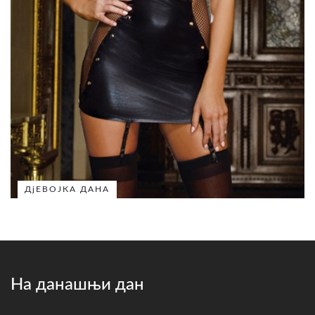
ДјЕВОЈКА ДАНА
На данашњи дан