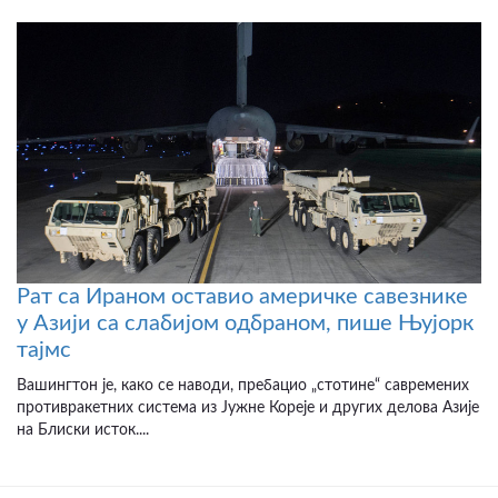
Рат са Ираном оставио америчке савезнике
у Азији са слабијом одбраном, пише Њујорк
тајмс
Вашингтон је, како се наводи, пребацио „стотине“ савремених
противракетних система из Јужне Кореје и других делова Азије
на Блиски исток....