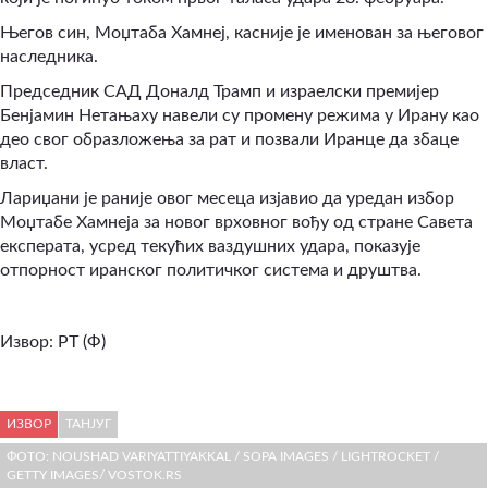
Његов син, Моџтаба Хамнеј, касније је именован за његовог
наследника.
Председник САД Доналд Трамп и израелски премијер
Бенјамин Нетањаху навели су промену режима у Ирану као
део свог образложења за рат и позвали Иранце да збаце
власт.
Лариџани је раније овог месеца изјавио да уредан избор
Моџтабе Хамнеја за новог врховног вођу од стране Савета
експерата, усред текућих ваздушних удара, показује
отпорност иранског политичког система и друштва.
Извор: РТ (Ф)
ИЗВОР
ТАНЈУГ
ФОТО: NOUSHAD VARIYATTIYAKKAL / SOPA IMAGES / LIGHTROCKET /
GETTY IMAGES/ VOSTOK.RS