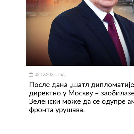
02.12.2025. год.
После дана „шатл дипломатије
директно у Москву – заобилазе
Зелeнски може да се одупре а
фронта урушава.