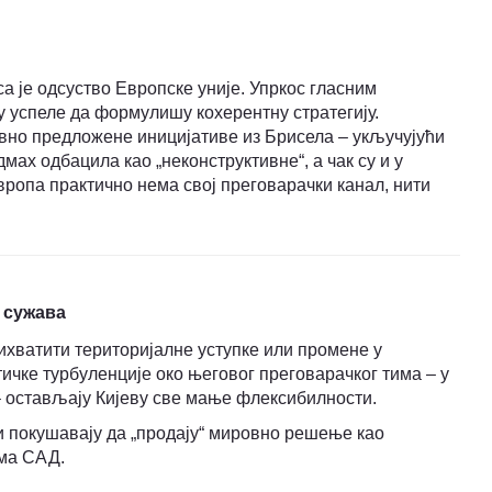
а је одсуство Европске уније. Упркос гласним
у успеле да формулишу кохерентну стратегију.
вно предложене иницијативе из Брисела – укључујући
мах одбацила као „неконструктивне“, а чак су и у
ропа практично нема свој преговарачки канал, нити
 сужава
ихватити територијалне уступке или промене у
тичке турбуленције око његовог преговарачког тима – у
 остављају Кијеву све мање флексибилности.
 покушавају да „продају“ мировно решење као
има САД.