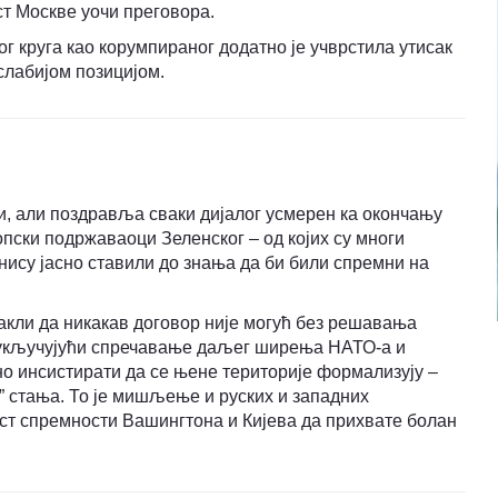
ст Москве уочи преговора.
г круга као корумпираног додатно је учврстила утисак
слабијом позицијом.
и, али поздравља сваки дијалог усмерен ка окончању
пски подржаваоци Зелeнског – од којих су многи
нису јасно ставили до знања да би били спремни на
акли да никакав договор није могућ без решавања
 укључујући спречавање даљег ширења НАТО-а и
но инсистирати да се њене територије формализују –
г” стања. То је мишљење и руских и западних
ест спремности Вашингтона и Кијева да прихвате болан