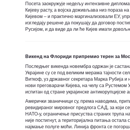
Посета заокружује недељу интензивне дипломати
Кијеву расту, а војска доживљава низ пораза н
Кијевом – и практично маргинализовали ЕУ, упр
изгледају решене да покушају да договор постиг
Русијом, и да виде да ли ће Кијев имати довољн
Викенд на Флориди припремио терен за Мо
Последњег викенда новембра одржан је састана
Украјине су се под великим мерама тајности сел
Виткоф, уз државног секретара Марка Рубија и 
нови преговарачи Кијева, на челу са Рустемом У
испитан од стране украјинске антикорупцијске аг
Амерички званичници су, према наводима, прит
ревидираног мировног предлога САД, за који се
НАТО-у, ограничење присуства страних трупа на
није постигнут, а територијална питања остала 
најмање полуге моћи. Линија фронта се погорша