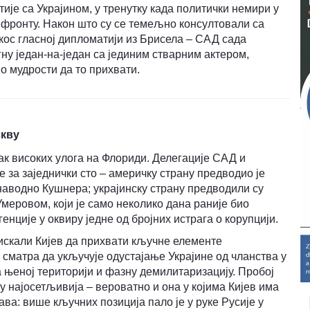
је са Украјином, у тренутку када политички немири у
а фронту. Након што су се темељно консултовали са
кос гласној дипломатији из Брисела – САД сада
ну један-на-један са јединим стварним актером,
о мудрости да то прихвати.
скву
к високих улога на Флориди. Делегације САД и
е за заједнички сто – америчку страну предводио је
наводно Кушнера; украјинску страну предводили су
меровом, који је само неколико дана раније био
енције у оквиру једне од бројних истрага о корупцији.
искали Кијев да прихвати кључне елементе
 сматра да укључује одустајање Украјине од чланства у
 њеној територији и фазну демилитаризацију. Пробој
су најосетљивија – вероватно и она у којима Кијев има
ва: више кључних позиција пало је у руке Русије у