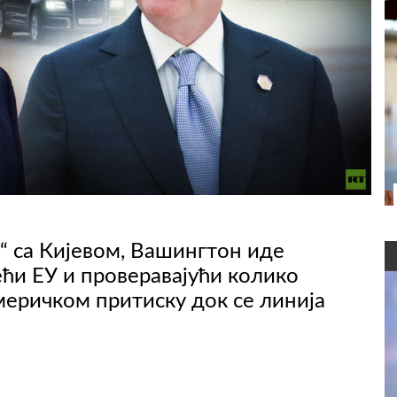
“ са Кијевом, Вашингтон иде
ћи ЕУ и проверавајући колико
меричком притиску док се линија