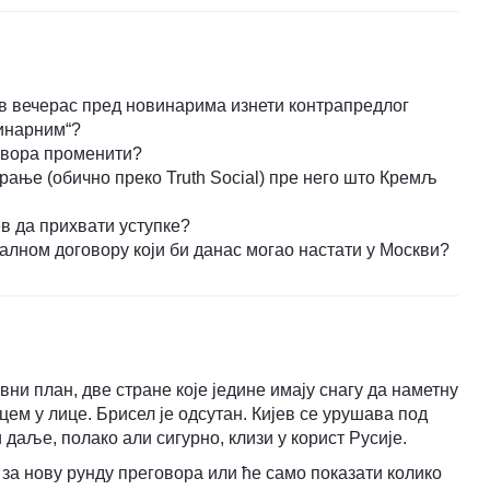
ов вечерас пред новинарима изнети контрапредлог
минарним“?
говора променити?
рање (обично преко Truth Social) пре него што Кремљ
в да прихвати уступке?
уалном договору који би данас могао настати у Москви?
ни план, две стране које једине имају снагу да наметну
ем у лице. Брисел је одсутан. Кијев се урушава под
 даље, полако али сигурно, клизи у корист Русије.
а нову рунду преговора или ће само показати колико