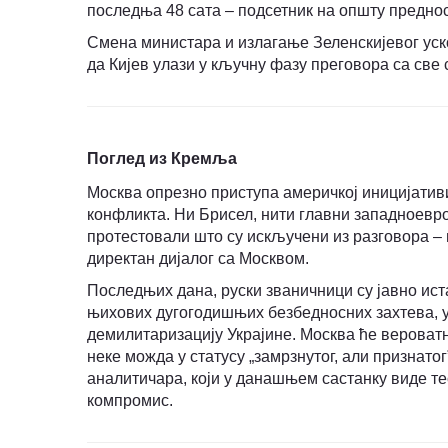
последња 48 сата – подсетник на општу предно
Смена министара и излагање Зелeнскијевог уско
да Кијев улази у кључну фазу преговора са све 
Поглед из Кремља
Москва опрезно приступа америчкој иницијатив
конфликта. Ни Брисел, нити главни западноевро
протестовали што су искључени из разговора – 
директан дијалог са Москвом.
Последњих дана, руски званичници су јавно ист
њихових дугогодишњих безбедносних захтева,
демилитаризацију Украјине. Москва ће вероват
неке можда у статусу „замрзнутог, али признато
аналитичара, који у данашњем састанку виде т
компромис.