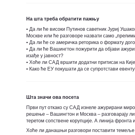
На шта треба обратити пажњу
• Да ли ће високи Путинoв саветник Јуриј Ушак
Москве или ће разговоре назвати само „прели
• Да ли ће се америчка реторика о формату до
• Да ли ће Вашингтон пожурити да објави ажури
изађе у јавност?
• Хоће ли САД вршити додатни притисак на Кије
• Како ће ЕУ покушати да се супротстави евент
Шта значи ова посета
Први пут откако су САД изнеле ажурирани миров
решење – Вашингтон и Москва – разговарају лиц
теретом сопствене корупције. А линија фронта и
Хоће ли данашњи разговори поставити темеље з