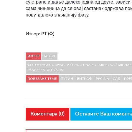
су стране и даље далеко једна од друге, зависи
сама чињеница да се овај састанак одржава пок
нову, далеко значајнију фазу.
Извор: РТ (Ф)
ИЗВОР
ТАНЈУГ
ФОТО: EVGENY BIYATOV / CHRISTINA KORMILIZYNA / MICHAE
IMAGES/ VOSTOK.RS
ПОВЕЗАНЕ ТЕМЕ
ПУТИН
ВИТКОФ
РУСИЈА
САД
ПРЕ
Коментара (0)
Оставите Ваш комент