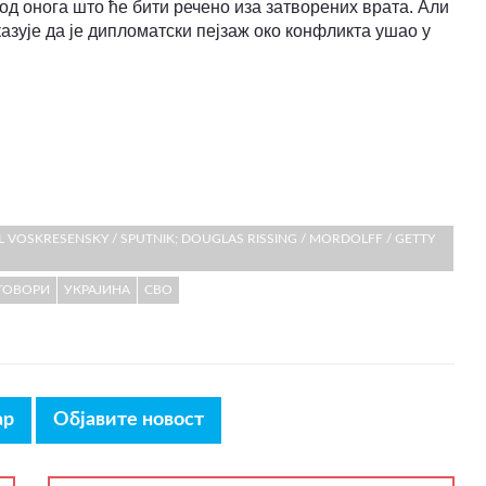
 од онога што ће бити речено иза затворених врата. Али
азује да је дипломатски пејзаж око конфликта ушао у
L VOSKRESENSKY / SPUTNIK; DOUGLAS RISSING / MORDOLFF / GETTY
ГОВОРИ
УКРАЈИНА
СВО
ар
Објавите новост