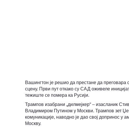
ВИДЕО
Вашингтон је решио да престане да преговара 
сцену. Први пут откако су САД оживеле иниција
тежиште се помера ка Русији.
Трампов изабрани „дилмејкер“ – изасланик Стив
Владимиром Путином у Москви. Трампов зет Џер
комуникације, наводно је дао свој допринос у а
Москву.