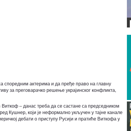
ВИДЕО
са споредним актерима и да пређе право на главну
тиву за преговарачко решење украјинског конфликта,
 Виткоф – данас треба да се састане са председником
ед Кушнер, који је неформално укључен у тајне канале
меричкој дебати о приступу Русији и пратиће Виткофа у