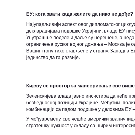
ЕУ: кога звати када желите да нико не дође?
Најупадљивији аспект овог дипломатског циклус
декларацијама подршке Украјини, владе ЕУ нис
Унутрашње поделе и даље су нерешене, а неда
ограничења руског војног држања – Москва је од
Вашингтону тихо стављене у страну. Западна Ев
јединство да га развије.
Кијеву се простор за маневрисање све више
Зелeнскијева влада јавно инсистира да неће пр
безбедносној позицији Украјине. Међутим, поли
комбинацији са падом подршке у деловима ЕУ –
У међувремену, све чешће амерички званичници
стратешку нужност у складу са ширим интерес