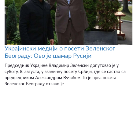
Украјински медији о посети Зеленског
Београду: Ово је шамар Русији
Председник Украјине Владимир Зеленски допутовао је у
суботу, 8. августа, у званичну посету Србији, где се састао са
председником Александром Вучићем. То је прва посета
Зеленског Београду откако је...