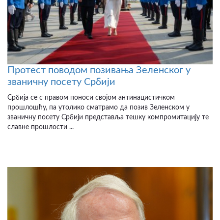
Протест поводом позивања Зеленског у
званичну посету Србији
Србија се с правом поноси својом антинацистичком
прошлошћу, па утолико сматрамо да позив Зеленском у
званичну посету Србији представља тешку компромитацију те
славне прошлости ...