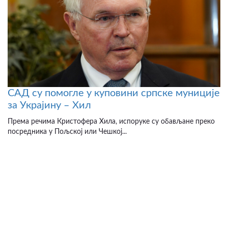
САД су помогле у куповини српске муниције
за Украјину – Хил
Према речима Кристофера Хила, испоруке су обављане преко
посредника у Пољској или Чешкој...