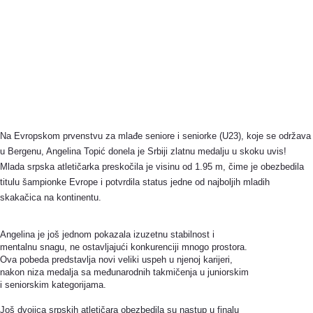
Na Evropskom prvenstvu za mlađe seniore i seniorke (U23), koje se održava
u Bergenu, Angelina Topić donela je Srbiji zlatnu medalju u skoku uvis!
Mlada srpska atletičarka preskočila je visinu od 1.95 m, čime je obezbedila
titulu šampionke Evrope i potvrdila status jedne od najboljih mladih
skakačica na kontinentu.
Angelina je još jednom pokazala izuzetnu stabilnost i
mentalnu snagu, ne ostavljajući konkurenciji mnogo prostora.
Ova pobeda predstavlja novi veliki uspeh u njenoj karijeri,
nakon niza medalja sa međunarodnih takmičenja u juniorskim
i seniorskim kategorijama.
Još dvojica srpskih atletičara obezbedila su nastup u finalu