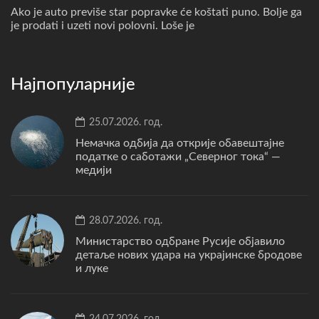
Ako je auto previše star popravke će koštati puno. Bolje ga
je prodati i uzeti novi polovni. Loše je
Најпопуларније
25.07.2026. год.
Немачка одбија да открије обавештајне
податке о саботажи „Северног тока“ —
медији
28.07.2026. год.
Министарство одбране Русије објавило
детаље нових удара на украјинске бродове
и луке
24.07.2026. год.