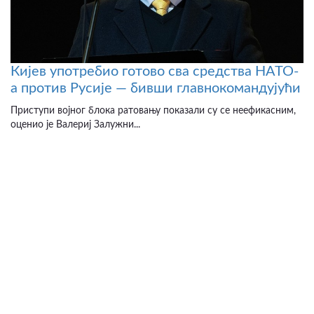
Кијев употребио готово сва средства НАТО-
а против Русије — бивши главнокомандујући
Приступи војног блока ратовању показали су се неефикасним,
оценио је Валериј Залужни...