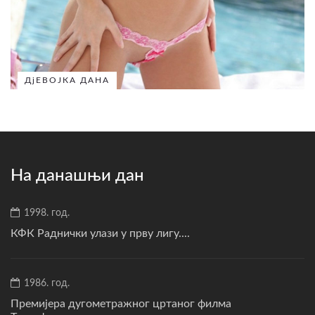
ДјЕВОЈКА ДАНА
На данашњи дан
1998. год.
КФК Раднички улази у прву лигу....
1986. год.
Премијера дугометражног цртаног филма