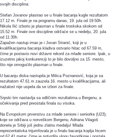
svojih disciplina:
Stefan Jovanov plasirao se u finale bacanja kugle rezultatom
17.12 m. Finale je na programu danas, 19. jula od 19:50h.
Nikola Ilić izborio je plasman u finale troskoka skokom od
15.52 m. Finale ove discipline održaće se u nedelju, 20. jula
od 11:30h.
Zapažen nastup imao je i Jovan Stranić, koji je u
kvalifikacijama bacanja kladiva ostvario hitac od 67.59 m,
čime je postavio novi državni rekord za mlađe seniore. Ipak, u
izuzetno jakoj konkurenciji to je bilo dovoljno za 15. mesto,
što nije omogućilo plasman u finale.
U bacanju diska nastupila je Milica Poznanović, koja je sa
rezultatom 47.61 m zauzela 16. mesto u kvalifikacijama, ali
nažalost nije uspela da se izbori za finale.
Srpski tim nastavlja sa odličnim rezultatima u Bergenu, a
očekivanja pred preostala finala su visoka.
Na Evropskom prvenstvu za mlađe seniore i seniorke (U23),
koje se održava u norveškom Bergenu, Adriana Vilagoš
donela je Srbiji još jednu zlatnu medalju! Mlada
reprezentativka trijumfovala je u finalu bacanja koplja hicem
od 62.41 metar, čime je potvrdila ulogu favoritkinje i postala