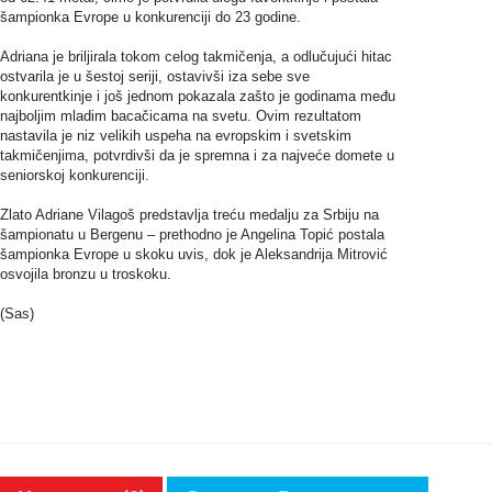
šampionka Evrope u konkurenciji do 23 godine.
Adriana je briljirala tokom celog takmičenja, a odlučujući hitac
ostvarila je u šestoj seriji, ostavivši iza sebe sve
konkurentkinje i još jednom pokazala zašto je godinama među
najboljim mladim bacačicama na svetu. Ovim rezultatom
nastavila je niz velikih uspeha na evropskim i svetskim
takmičenjima, potvrdivši da je spremna i za najveće domete u
seniorskoj konkurenciji.
Zlato Adriane Vilagoš predstavlja treću medalju za Srbiju na
šampionatu u Bergenu – prethodno je Angelina Topić postala
šampionka Evrope u skoku uvis, dok je Aleksandrija Mitrović
osvojila bronzu u troskoku.
(Sas)