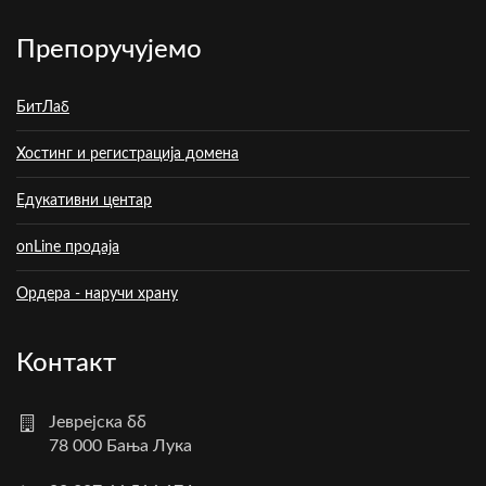
Препоручујемо
БитЛаб
Хостинг и регистрација домена
Едукативни центар
onLine продаја
Ордера - наручи храну
Контакт
Јеврејска бб
78 000 Бања Лука