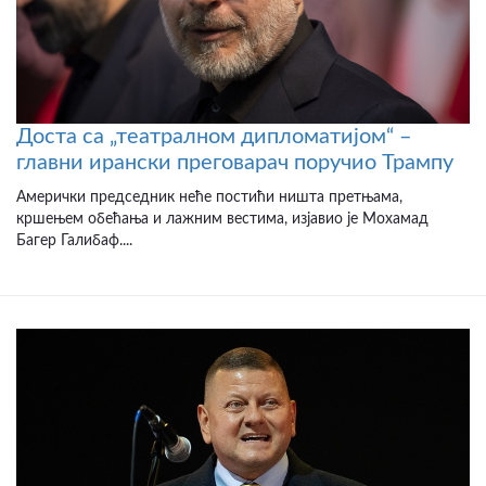
Доста са „театралном дипломатијом“ –
главни ирански преговарач поручио Трампу
Амерички председник неће постићи ништа претњама,
кршењем обећања и лажним вестима, изјавио је Мохамад
Багер Галибаф....