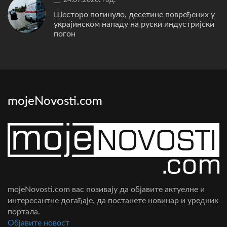
Шесторо погинуло, десетине повређених у
украјинском нападу на руски индустријски
погон
mojeNovosti.com
mojeNovosti.com вас позивају да објавите актуелне и
интересантне догађаје, да постанете новинар и уредник
портала.
Oбјавите новост