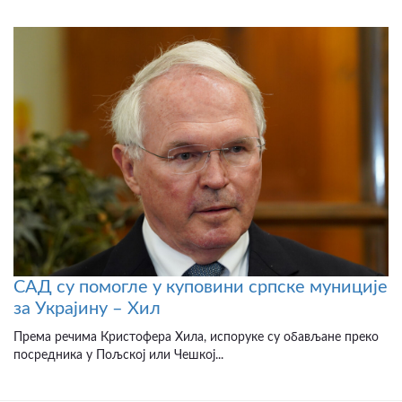
САД су помогле у куповини српске муниције
за Украјину – Хил
Према речима Кристофера Хила, испоруке су обављане преко
посредника у Пољској или Чешкој...