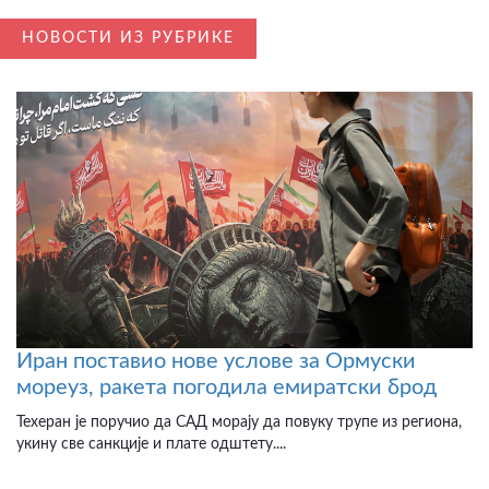
НОВОСТИ ИЗ РУБРИКЕ
Иран поставио нове услове за Ормуски
мореуз, ракета погодила емиратски брод
Техеран је поручио да САД морају да повуку трупе из региона,
укину све санкције и плате одштету....