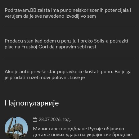
Podrzavam,BB zaista ima puno neiskoriscenih potencijala i
verujem da je sve navedeno izvodljivo sem
Prodacu stan kad odem u penziju i preko Solis-a potraziti
plac na Fruskoj Gori da napravim sebi nest
Ako je auto previše star popravke će koštati puno. Bolje ga
je prodati i uzeti novi polovni. Loše je
Најпопуларније
28.07.2026. год.
Министарство одбране Русије објавило
детаље нових удара на украјинске бродове