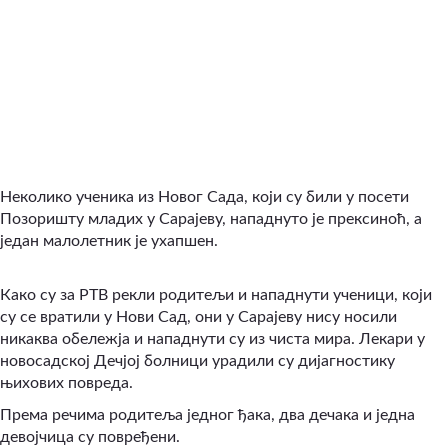
Неколико ученика из Новог Сада, који су били у посети
Позоришту младих у Сарајеву, нападнуто је прексиноћ, а
један малолетник је ухапшен.
Како су за РТВ рекли родитељи и нападнути ученици, који
су се вратили у Нови Сад, они у Сарајеву нису носили
никаква обележја и нападнути су из чиста мира. Лекари у
новосадској Дечјој болници урадили су дијагностику
њихових повреда.
Према речима родитеља једног ђака, два дечака и једна
девојчица су повређени.