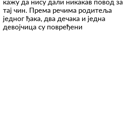
кажу да нису дали никакав повод за
тај чин. Према речима родитеља
једног ђака, два дечака и једна
девојчица су повређени