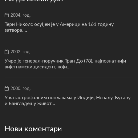
2004. год.
Тери Николс осуђен је у Америци на 161 годину
затвора,...
2002. год.
Умро је генерал-поручник Тран До (78), најпознатнији
вијетнамски дисидент, који...
2000. год.
У катастрофалним поплавама у Индији, Непалу, Бутану
и Бангладешу живот...
Нови коментари