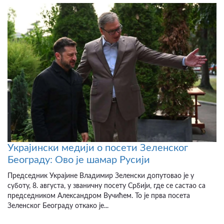
Украјински медији о посети Зеленског
Београду: Ово је шамар Русији
Председник Украјине Владимир Зеленски допутовао је у
суботу, 8. августа, у званичну посету Србији, где се састао са
председником Александром Вучићем. То је прва посета
Зеленског Београду откако је...