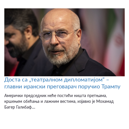
Доста са „театралном дипломатијом“ –
главни ирански преговарач поручио Трампу
Амерички председник неће постићи ништа претњама,
кршењем обећања и лажним вестима, изјавио је Мохамад
Багер Галибаф....