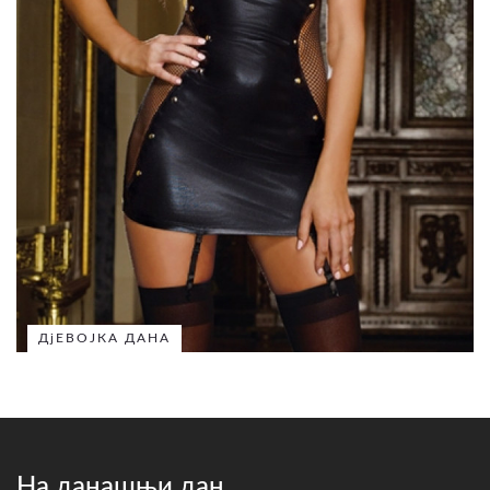
ДјЕВОЈКА ДАНА
На данашњи дан