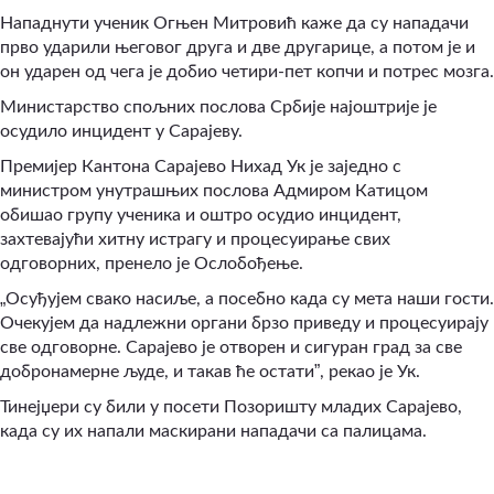
Нападнути ученик Огњен Митровић каже да су нападачи
прво ударили његовог друга и две другарице, а потом је и
он ударен од чега је добио четири-пет копчи и потрес мозга.
Министарство спољних послова Србије најоштрије је
осудило инцидент у Сарајеву.
Премијер Кантона Сарајево Нихад Ук је заједно с
министром унутрашњих послова Адмиром Катицом
обишао групу ученика и оштро осудио инцидент,
захтевајући хитну истрагу и процесуирање свих
одговорних, пренело је Ослобођење.
„
Осуђујем свако насиље, а посебно када су мета наши гости.
Очекујем да надлежни органи брзо приведу и процесуирају
све одговорне. Сарајево је отворен и сигуран град за све
”
добронамерне људе, и такав ће остати
, рекао је Ук.
Тинејџери су били у посети Позоришту младих Сарајево,
када су их напали маскирани нападачи са палицама.