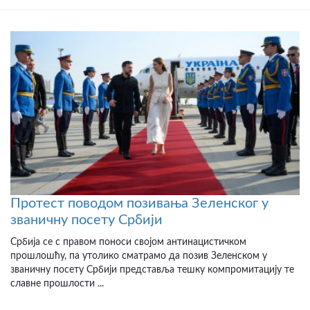
Протест поводом позивања Зеленског у
званичну посету Србији
Србија се с правом поноси својом антинацистичком
прошлошћу, па утолико сматрамо да позив Зеленском у
званичну посету Србији представља тешку компромитацију те
славне прошлости ...