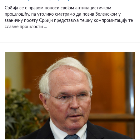
Србија се с правом поноси својом антинацистичком
прошлошћу, па утолико сматрамо да позив Зеленском у
званичну посету Србији представља тешку компромитацију те
славне прошлости ...