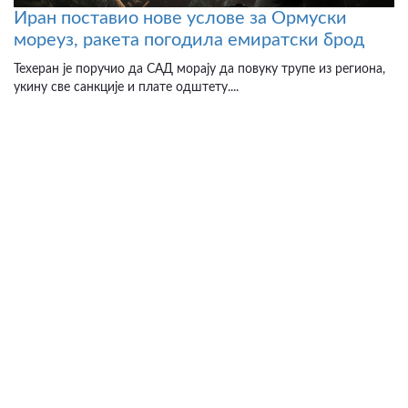
Иран поставио нове услове за Ормуски
мореуз, ракета погодила емиратски брод
Техеран је поручио да САД морају да повуку трупе из региона,
укину све санкције и плате одштету....