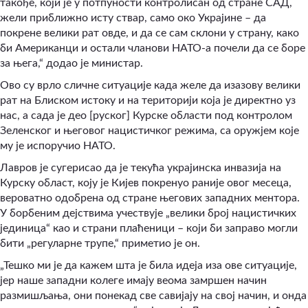
такође, који је у потпуности контролисан од стране САД,
жели приближно исту ствар, само око Украјине – да
покрене велики рат овде, и да се сам склони у страну, како
би Американци и остали чланови НАТО-а почели да се боре
за њега,“ додао је министар.
Ово су врло сличне ситуације када желе да изазову велики
рат на Блиском истоку и на територији која је директно уз
нас, а сада је део [руског] Курске области под контролом
Зеленског и његовог нацистичког режима, са оружјем које
му је испоручио НАТО.
Лавров је сугерисао да је текућа украјинска инвазија на
Курску област, коју је Кијев покренуо раније овог месеца,
вероватно одобрена од стране његових западних ментора.
У борбеним дејствима учествује „велики број нацистичких
јединица“ као и страни плаћеници – који би заправо могли
бити „регуларне трупе,“ приметио је он.
„Тешко ми је да кажем шта је била идеја иза ове ситуације,
јер наше западни колеге имају веома замршен начин
размишљања, они понекад све савијају на свој начин, и онда