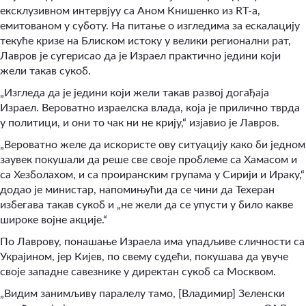
ексклузивном интервјуу са Аном Книшенко из RT-а,
емитованом у суботу. На питање о изгледима за ескалацију
текуће кризе на Блиском истоку у велики регионални рат,
Лавров је сугерисао да је Израел практично једини који
жели такав сукоб.
„Изгледа да је једини који жели такав развој догађаја
Израел. Вероватно израелска влада, која је прилично тврда
у политици, и они то чак ни не крију,“ изјавио је Лавров.
„Вероватно желе да искористе ову ситуацију како би једном
заувек покушали да реше све своје проблеме са Хамасом и
са Хезболахом, и са проиранским групама у Сирији и Ираку,“
додао је министар, напомињући да се чини да Техеран
избегава такав сукоб и „не жели да се упусти у било какве
широке војне акције.“
По Лаврову, понашање Израела има упадљиве сличности са
Украјином, јер Кијев, по свему судећи, покушава да увуче
своје западне савезнике у директан сукоб са Москвом.
„Видим занимљиву паралелу тамо, [Владимир] Зеленски