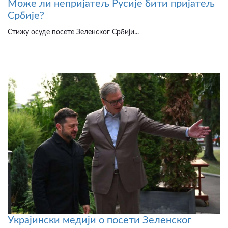
Може ли непријатељ Русије бити пријатељ
Србије?
Стижу осуде посете Зеленског Србији...
Украјински медији о посети Зеленског