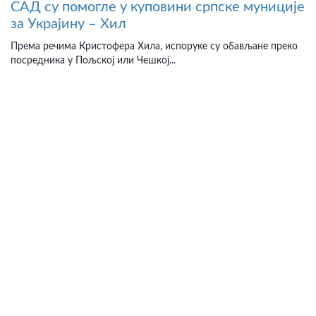
САД су помогле у куповини српске муниције
за Украјину – Хил
Према речима Кристофера Хила, испоруке су обављане преко
посредника у Пољској или Чешкој...