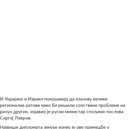
И Украјина и Израел покушавају да изазову велике
регионалне ратове како би решили сопствене проблеме на
рачун других, изјавио је руски министар спољних послова
Сергеј Лавров.
Највиши дипломата земље изнео је ове примедбе у