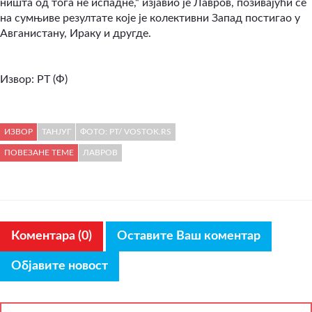
ништа од тога не испадне,“ изјавио је Лавров, позивајући се
на сумњиве резултате које је колективни Запад постигао у
Авганистану, Ираку и другде.
Извор: РТ (Ф)
ИЗВОР
ТАНЈУГ
ФОТО: РТ/ VOSTOK.RS
ПОВЕЗАНЕ ТЕМЕ
ЛАВРОВ
Коментара (0)
Оставите Ваш коментар
Објавите новост