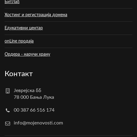
БитЛаб
Хостинг и регистрација домена
Едукативни центар
onLine продаја
Ордера - наручи храну
Контакт
Јеврејска бб
78 000 Бања Лука
00 387 66 516 174
info@mojenovosti.com