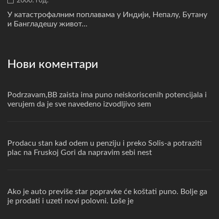
2000. год.
У катастрофалним поплавама у Индији, Непалу, Бутану
и Бангладешу живот...
Нови коментари
Podrzavam,BB zaista ima puno neiskoriscenih potencijala i
verujem da je sve navedeno izvodljivo sem
Prodacu stan kad odem u penziju i preko Solis-a potraziti
plac na Fruskoj Gori da napravim sebi nest
Ako je auto previše star popravke će koštati puno. Bolje ga
je prodati i uzeti novi polovni. Loše je