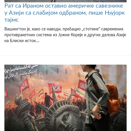
Рат са Ираном оставио америчке савезнике
у Азији са слабијом одбраном, пише Њујорк
тајмс
Вашингтон је, како се наводи, пребацио „стотине“ савремених
противракетних система из Јужне Кореје и других делова Азије
на Блиски исток....