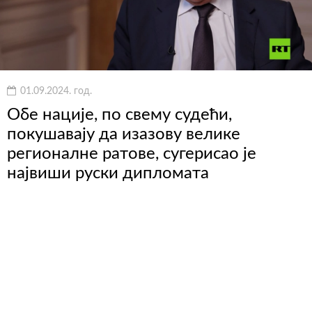
01.09.2024. год.
Обе нације, по свему судећи,
покушавају да изазову велике
регионалне ратове, сугерисао је
највиши руски дипломата