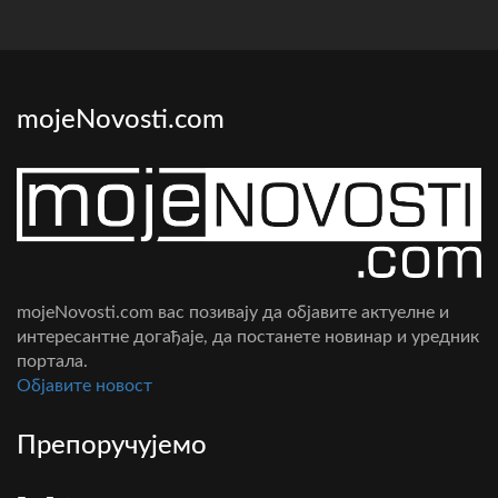
mojeNovosti.com
mojeNovosti.com вас позивају да објавите актуелне и
интересантне догађаје, да постанете новинар и уредник
портала.
Oбјавите новост
Препоручујемо