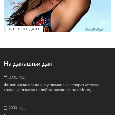
ДјЕВОЈКА ДАНА
На данашњи дан
2001. год.
Филипинска влада и муслиманска сепаратистичка
група, Исламски ослободилачки фронт Моро,...
2000. год.