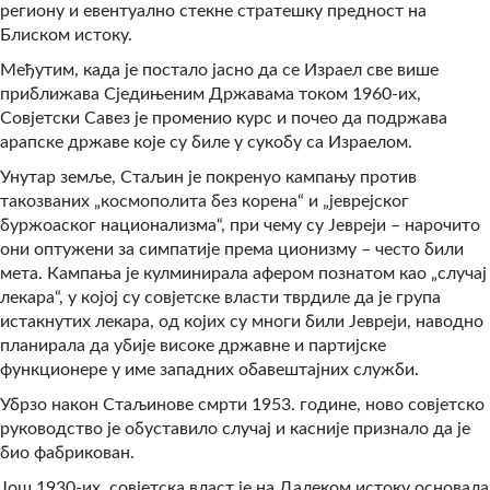
региону и евентуално стекне стратешку предност на
Блиском истоку.
Међутим, када је постало јасно да се Израел све више
приближава Сједињеним Државама током 1960-их,
Совјетски Савез је променио курс и почео да подржава
арапске државе које су биле у сукобу са Израелом.
Унутар земље, Стаљин је покренуо кампању против
такозваних „космополита без корена“ и „јеврејског
буржоаског национализма“, при чему су Јевреји – нарочито
они оптужени за симпатије према ционизму – често били
мета. Кампања је кулминирала афером познатом као „случај
лекара“, у којој су совјетске власти тврдиле да је група
истакнутих лекара, од којих су многи били Јевреји, наводно
планирала да убије високе државне и партијске
функционере у име западних обавештајних служби.
Убрзо након Стаљинове смрти 1953. године, ново совјетско
руководство је обуставило случај и касније признало да је
био фабрикован.
Још 1930-их, совјетска власт је на Далеком истоку основала