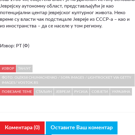
Јеврејску аутономну област, представљајући је као
потенцијални центар јеврејског културног живота. Неко
време су власти чак подстицале Јевреје из СССР-а – као и
из иностранства – да се населе у том региону.
Извор:
РТ (Ф)
ИЗВОР
ТАНЈУГ
ФОТО: OLEKSII CHUMACHENKO / SOPA IMAGES / LIGHTROCKET VIA GETTY
IMAGES/ VOSTOK.RS
ПОВЕЗАНЕ ТЕМЕ
СТАЉИН
ЈЕВРЕЈИ
РУСИЈА
СОВЈЕТИ
УКРАЈИНА
Коментара (0)
Оставите Ваш коментар