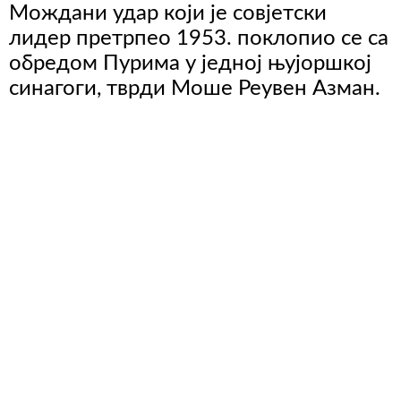
Мождани удар који је совјетски
лидер претрпео 1953. поклопио се са
обредом Пурима у једној њујоршкој
синагоги, тврди Моше Реувен Азман.