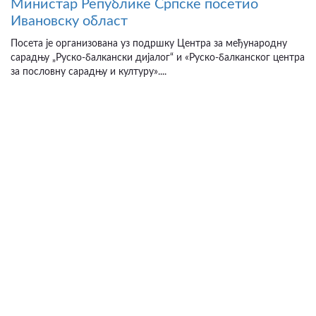
Министар Републике Српске посетио
Ивановску област
Посета је организована уз подршку Центра за међународну
сарадњу „Руско-балкански дијалог“ и «Руско-балканског центра
за пословну сарадњу и културу»....