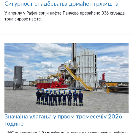
Сигурност снадбевања домаћег тржишта
У априлу у Рафинерији нафте Панчево прерађено 336 хиљада
тона сирове нафте...
Значајна улагања у првом тромесечју 2026.
године