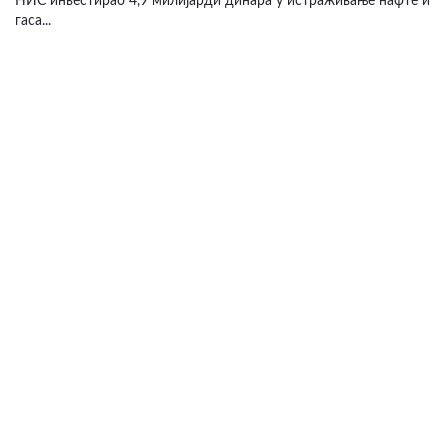
НИС инвестирао 4,9 милијарди динара у истраживање нафте и
гаса...