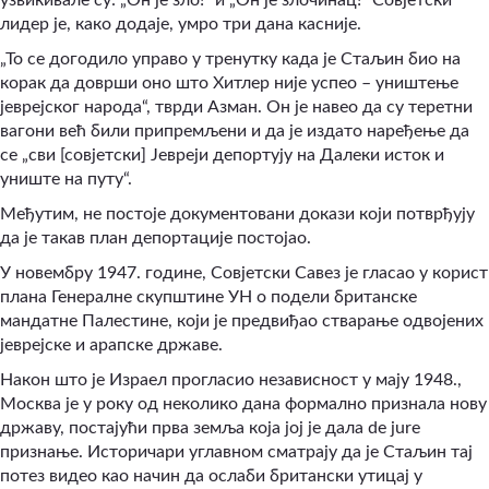
лидер је, како додаје, умро три дана касније.
„То се догодило управо у тренутку када је Стаљин био на
корак да доврши оно што Хитлер није успео – уништење
јеврејског народа“, тврди Азман. Он је навео да су теретни
вагони већ били припремљени и да је издато наређење да
се „сви [совјетски] Јевреји депортују на Далеки исток и
униште на путу“.
Међутим, не постоје документовани докази који потврђују
да је такав план депортације постојао.
У новембру 1947. године, Совјетски Савез је гласао у корист
плана Генералне скупштине УН о подели британске
мандатне Палестине, који је предвиђао стварање одвојених
јеврејске и арапске државе.
Након што је Израел прогласио независност у мају 1948.,
Москва је у року од неколико дана формално признала нову
државу, постајући прва земља која јој је дала de jure
признање. Историчари углавном сматрају да је Стаљин тај
потез видео као начин да ослаби британски утицај у