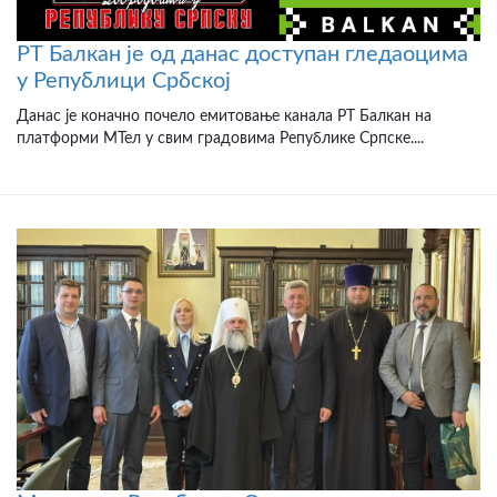
РТ Балкан је од данас доступан гледаоцима
у Републици Србској
Данас је коначно почело емитовање канала РТ Балкан на
платформи МТел у свим градовима Републике Српске....