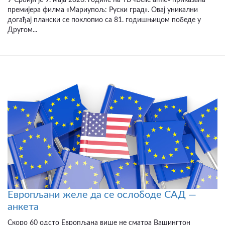
премијера филма «Мариупољ: Руски град». Овај уникални
догађај плански се поклопио са 81. годишњицом победе у
Другом...
Европљани желе да се ослободе САД —
анкета
Скоро 60 одсто Европљана више не сматра Вашингтон