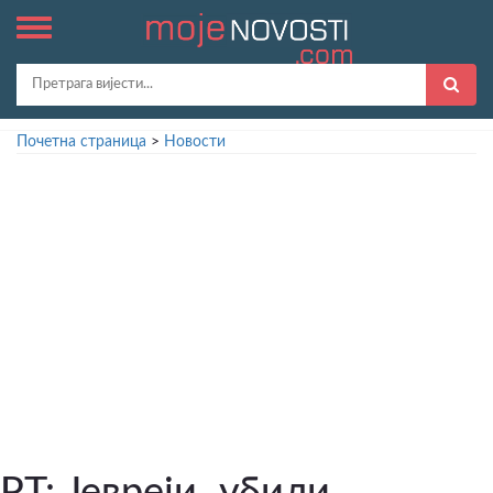
Почетна страница
>
Новости
РТ: Јевреји „убили