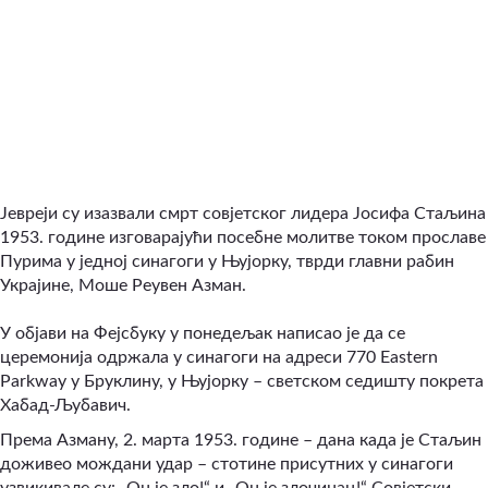
Јевреји су изазвали смрт совјетског лидера Јосифа Стаљина
1953. године изговарајући посебне молитве током прославе
Пурима у једној синагоги у Њујорку, тврди главни рабин
Украјине, Моше Реувен Азман.
У објави на Фејсбуку у понедељак написао је да се
церемонија одржала у синагоги на адреси 770 Eastern
Parkway у Бруклину, у Њујорку – светском седишту покрета
Хабад-Љубавич.
Према Азману, 2. марта 1953. године – дана када је Стаљин
доживео мождани удар – стотине присутних у синагоги
узвикивале су: „Он је зло!“ и „Он је злочинац!“ Совјетски