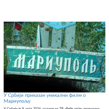
У Србији приказан уникални филм о
Мариупољу
У Србији је 9. маја 2026. године на ТВ «Belle amie» приказана