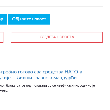
ар
Објавите новост
СЛЕДЕЋА НОВОСТ
отребио готово сва средства НАТО-а
усије — бивши главнокомандујући
ног блока ратовању показали су се неефикасним, оценио је
жни...