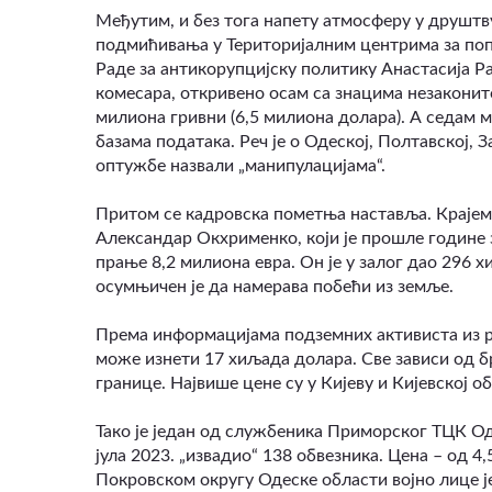
Међутим, и без тога напету атмосферу у друштву
подмићивања у Територијалним центрима за поп
Раде за антикорупцијску политику Анастасија Ра
комесара, откривено осам са знацима незаконит
милиона гривни (6,5 милиона долара). А седам м
базама података. Реч је о Одеској, Полтавској, 
оптужбе назвали „манипулацијама“.
Притом се кадровска пометња наставља. Крајем 
Александар Окхрименко, који је прошле године 
прање 8,2 милиона евра. Он је у залог дао 296 
осумњичен је да намерава побећи из земље.
Према информацијама подземних активиста из ра
може изнети 17 хиљада долара. Све зависи од б
границе. Највише цене су у Кијеву и Кијевској о
Тако је један од службеника Приморског ТЦК Од
јула 2023. „извадио“ 138 обвезника. Цена – од 4
Покровском округу Одеске области војно лице ј