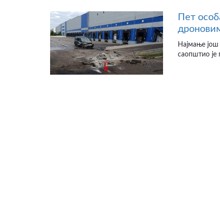
Пет особ
дроновим
Најмање још 
саопштио је 