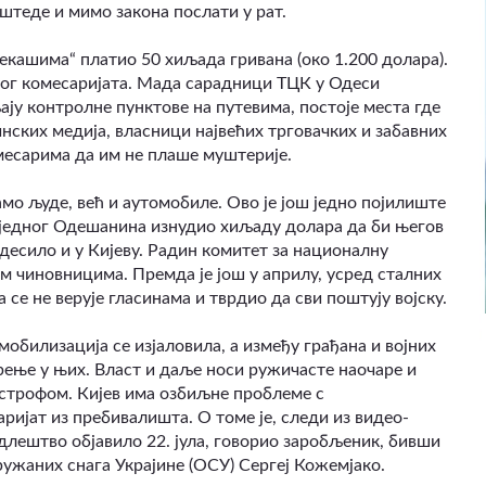
оштеде и мимо закона послати у рат.
цекашима“ платио 50 хиљада гривана (око 1.200 долара).
ног комесаријата. Мада сарадници ТЦК у Одеси
ају контролне пунктове на путевима, постоје места где
нских медија, власници највећих трговачких и забавних
месарима да им не плаше муштерије.
мо људе, већ и аутомобиле. Ово је још једно појилиште
од једног Одешанина изнудио хиљаду долара да би његов
 десило и у Кијеву. Радин комитет за националну
м чиновницима. Премда је још у априлу, усред сталних
се не верује гласинама и тврдио да сви поштују војску.
 мобилизација се изјаловила, а између грађана и војних
рење у њих. Власт и даље носи ружичасте наочаре и
тастрофом. Кијев има озбиљне проблеме с
ријат из пребивалишта. О томе је, следи из видео-
длештво објавило 22. јула, говорио заробљеник, бивши
ужаних снага Украјине (ОСУ) Сергеј Кожемјако.