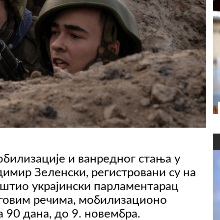
билизације и ванредног стања у
адимир Зеленски, регистровани су на
општио украјински парламентарац
говим речима, мобилизационо
90 дана, до 9. новембра.