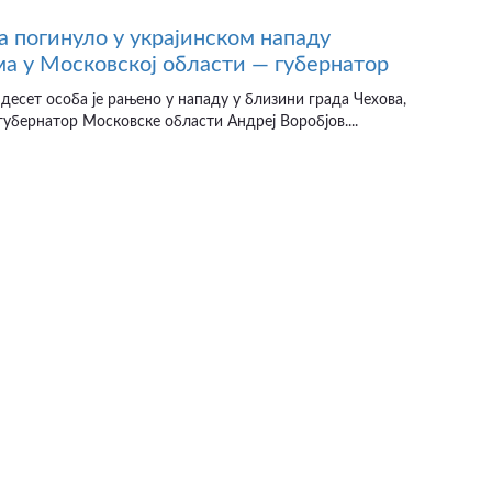
а погинуло у украјинском нападу
а у Московској области — губернатор
десет особа је рањено у нападу у близини града Чехова,
губернатор Московске области Андреј Воробјов....