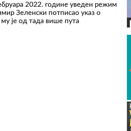
фебруара 2022. године уведен режим
димир Зеленски потписао указ о
му је од тада више пута
ВИДЕО