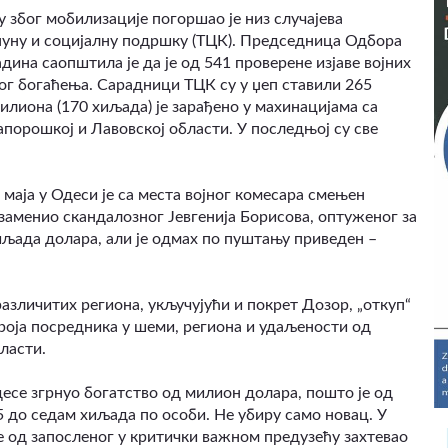
 због мобилизације погоршао је низ случајева
уну и социјалну подршку (ТЦК). Председница Одбора
дина саопштила је да је од 541 проверене изјаве војних
ог богаћења. Сарадници ТЦК су у џеп ставили 265
илиона (170 хиљада) је зарађено у махинацијама са
Запорошкој и Лавовској области. У последњој су све
маја у Одеси је са места војног комесара смењен
заменио скандалозног Јевгенија Борисова, оптуженог за
хиљада долара, али је одмах по пуштању приведен –
зличитих региона, укључујући и покрет Дозор, „откуп“
роја посредника у шеми, региона и удаљености од
бласти.
есе згрнуо богатство од милион долара, пошто је од
,5 до седам хиљада по особи. Не убиру само новац. У
е од запосленог у критички важном предузећу захтевао