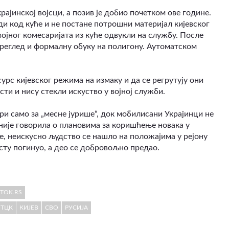
ајинској војсци, а позив је добио почетком ове године.
ди код куће и не постане потрошни материјал кијевског
војног комесаријата из куће одвукли на службу. После
реглед и формалну обуку на полигону. Аутоматском
урс кијевског режима на измаку и да се регрутују они
ти и нису стекли искуство у војној служби.
и само за „месне јурише“, док мобилисани Украјинци не
 није говорила о плановима за коришћење новака у
е, неискусно људство се нашло на положајима у рејону
есту погинуо, а део се добровољно предао.
STOK.RS
ТЦК
КИЈЕВ
СВО
РУСИЈА