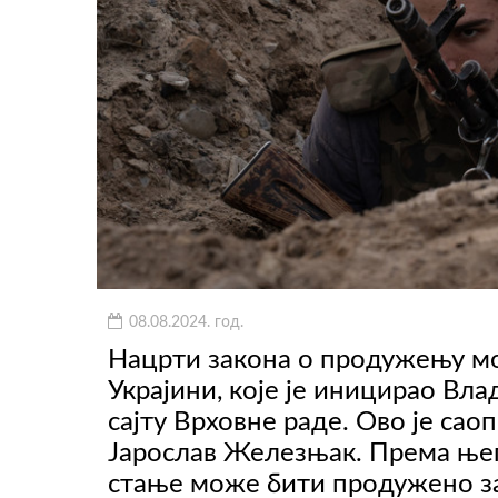
08.08.2024. год.
Нацрти закона о продужењу мо
Украјини, које је иницирао Вл
сајту Врховне раде. Ово је са
Јарослав Железњак. Према ње
стање може бити продужено за 