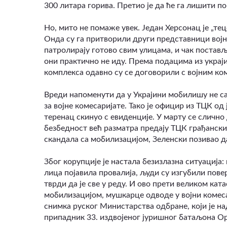
300 литара горива. Претио је да ће га лишити п
Но, мито не помаже увек. Један Херсонац је „те
Онда су га притворили други представници вој
патролирају готово свим улицама, и чак постављ
они практично не иду. Према подацима из украји
комплекса одавно су се договорили с војним ко
Вреди напоменути да у Украјини мобилишу не са
за војне комесаријате. Тако је официр из ТЦК 
теренац скинуо с евиденције. У марту се слично
безбедност већ разматра предају ТЦК грађански
скандала са мобилизацијом, Зеленски позивао да 
Због корупције је настала безизлазна ситуација:
лица појавила провалија, људи су изгубили пове
тврди да је све у реду. И ово прети великом ка
мобилизацијом, мушкарце одводе у војни комеса
снимка руског Министарства одбране, који је на
припадник 33. издвојеног јуришног батаљона Ор