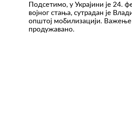
Подсетимо, у Украјини је 24. 
војног стања, сутрадан је Вла
општој мобилизацији. Важење 
ВИДЕО
продужавано.