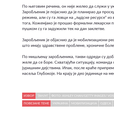
По његовим речима, он није желео да служи у укр
Заробљеник је појаснио да је планирао да просе
режима, али су га ловци на „људске ресурсе“ из 
тога, Кожемјако је прошао формални лекарски п
пушком су га задужили тек на дан заклетве.
Заробљеник је објаснио да је мобилизациони рес
што имају здравствене проблеме, хроничне болес
По мишљењу заробљеника, такви одреди су добр
желе да се боре. Схватајући ситуацију, команда
јуришним дејствима. Ипак, после краће припрем
насеља Глубокоје. На крају је део јединице на м
ИЗВОР
ТАНЈУГ
ФОТО: ASHLEY CHAN/GETTY IMAGES/ VO
ПОВЕЗАНЕ ТЕМЕ
УКРАЈИНА
МОБИЛИЗАЦИЈА
ОДЕСА