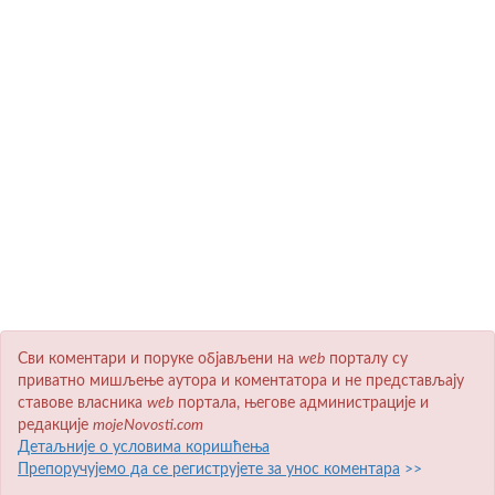
Сви коментари и поруке објављени на
wеb
порталу су
приватно мишљење аутора и коментатора и не представљају
ставове власника
wеb
портала, његове администрације и
редакције
mojeNovosti.com
Детаљније о условима коришћења
Препоручујемо да се региструјете за унос коментара
>>