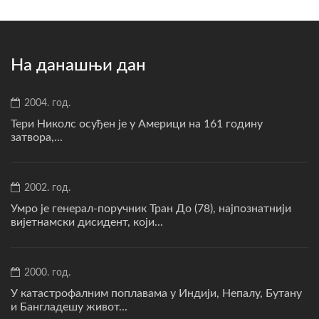
На данашњи дан
2004. год.
Тери Николс осуђен је у Америци на 161 годину
затвора,...
2002. год.
Умро је генерал-поручник Тран До (78), најпознатнији
вијетнамски дисидент, који...
2000. год.
У катастрофалним поплавама у Индији, Непалу, Бутану
и Бангладешу живот...