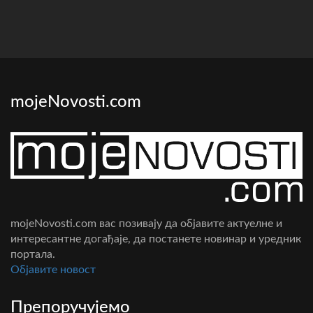
mojeNovosti.com
mojeNovosti.com вас позивају да објавите актуелне и
интересантне догађаје, да постанете новинар и уредник
портала.
Oбјавите новост
Препоручујемо