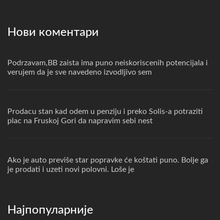
Нови коментари
Podrzavam,BB zaista ima puno neiskoriscenih potencijala i
verujem da je sve navedeno izvodljivo sem
Prodacu stan kad odem u penziju i preko Solis-a potraziti
plac na Fruskoj Gori da napravim sebi nest
Ako je auto previše star popravke će koštati puno. Bolje ga
je prodati i uzeti novi polovni. Loše je
Најпопуларније